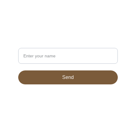
INFORMATION AND ORDER
gilis.violins@gmail.com
NEWSLETTER
Your name
Send
© 2024. All rights reserved.
Conditions
Manufactured and luthier-made instruments 